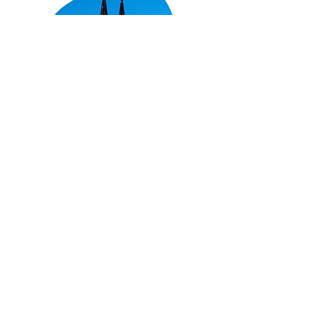
Get in Touch
Der erste Schritt zur Verwirklichung Ihrer
Vision:
Rufen Sie uns an:
+49 (0) 40 36 00 69 0
oder schreiben Sie uns:
info@curth-roth.de